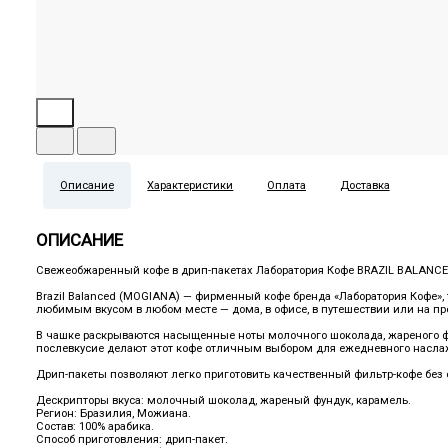
Описание
Характеристики
Оплата
Доставка
ОПИСАНИЕ
Свежеобжаренный кофе в дрип-пакетах Лаборатория Кофе BRAZIL BALANCE
Brazil Balanced (MOGIANA) — фирменный кофе бренда «Лаборатория Кофе», 
любимым вкусом в любом месте — дома, в офисе, в путешествии или на пр
В чашке раскрываются насыщенные ноты молочного шоколада, жареного фу
послевкусие делают этот кофе отличным выбором для ежедневного насла
Дрип-пакеты позволяют легко приготовить качественный фильтр-кофе без 
Дескрипторы вкуса: молочный шоколад, жареный фундук, карамель.
Регион: Бразилия, Можиана.
Состав: 100% арабика.
Способ приготовления: дрип-пакет.