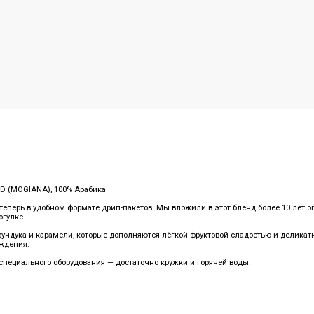
D (MOGIANA), 100% Арабика
теперь в удобном формате дрип-пакетов. Мы вложили в этот бленд более 10 лет о
огулке.
ндука и карамели, которые дополняются лёгкой фруктовой сладостью и деликатн
ждения.
специального оборудования — достаточно кружки и горячей воды.