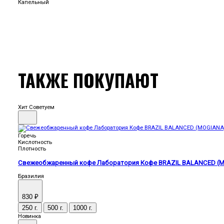
ТАКЖЕ ПОКУПАЮТ
Хит
Советуем
Горечь
Кислотность
Плотность
Свежеобжаренный кофе Лаборатория Кофе BRAZIL BALANCED (M
Бразилия
830 ₽
250 г.
500 г.
1000 г.
Новинка