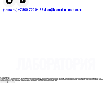
shop@laboratoriacoffee.ru
+7 800 770 04 33
{Контакты}
© 2026 Laboratoria coffee
Политика обработки персональных данных
Пользовательское
соглашение
Публичная оферта
Мы используем cookie
Посещая веб-сайт https://shop.laboratoriacoffee.ru/, Вы предоставляете согласие на обработку данных о посещении Вами сайта (данные cookies, веб-маяков и иные пользовательские данные), сбор которых автоматически осуществляется ООО «ЛК-
ПРОГРЕСС» (ОГРН 1177746545239, ИНН/КПП 7703428272/772701001) на условиях Политики конфиденциальности и обработки персональных данных. Компания также может использовать указанные данные для их последующей обработки системами
счетчиков Google Analytics, Яндекс.Метрика и др., которая осуществляется с целью анализа обезличенных данных об использовании сайта.
Понятно
Закрыть