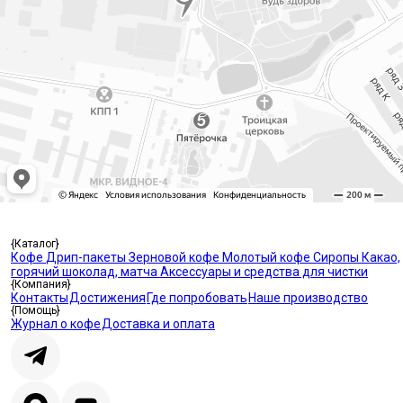
{Каталог}
Кофе
Дрип-пакеты
Зерновой кофе
Молотый кофе
Сиропы
Какао,
горячий шоколад, матча
Аксессуары и средства для чистки
{Компания}
Контакты
Достижения
Где попробовать
Наше производство
{Помощь}
Журнал о кофе
Доставка и оплата