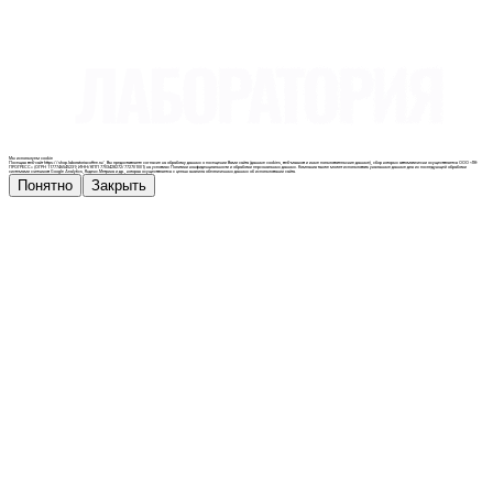
Мы используем cookie
Посещая веб-сайт https://shop.laboratoriacoffee.ru/, Вы предоставляете согласие на обработку данных о посещении Вами сайта (данные cookies, веб-маяков и иные пользовательские данные), сбор которых автоматически осуществляется ООО «ЛК-
ПРОГРЕСС» (ОГРН 1177746545239, ИНН/КПП 7703428272/772701001) на условиях Политики конфиденциальности и обработки персональных данных. Компания также может использовать указанные данные для их последующей обработки
системами счетчиков Google Analytics, Яндекс.Метрика и др., которая осуществляется с целью анализа обезличенных данных об использовании сайта.
Понятно
Закрыть