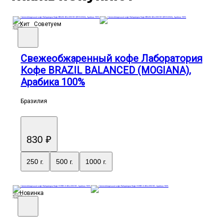
Хит
Советуем
Горечь
Кислотность
Плотность
Свежеобжаренный кофе Лаборатория
Кофе BRAZIL BALANCED (MOGIANA),
Арабика 100%
Бразилия
830 ₽
250 г.
500 г.
1000 г.
Новинка
Горечь
Кислотность
Плотность