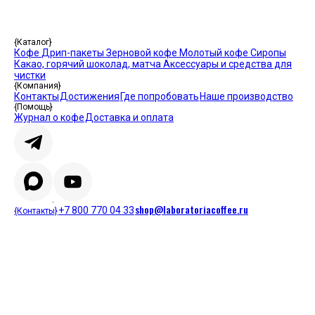
{Каталог}
Кофе
Дрип-пакеты
Зерновой кофе
Молотый кофе
Сиропы
Какао, горячий шоколад, матча
Аксессуары и средства для
чистки
{Компания}
Контакты
Достижения
Где попробовать
Наше производство
{Помощь}
Журнал о кофе
Доставка и оплата
shop@laboratoriacoffee.ru
+7 800 770 04 33
{Контакты}
© 2026 Laboratoria coffee
Политика обработки персональных данных
Пользовательское
соглашение
Публичная оферта