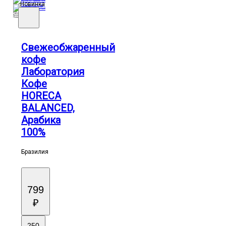
Новинка
Горечь
Кислотность
Плотность
Свежеобжаренный
кофе
Лаборатория
Кофе
HORECA
BALANCED,
Арабика
100%
Бразилия
799
₽
250