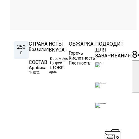
СТРАНА
НОТЫ
ОБЖАРКА
ПОДХОДИТ
250
Бразилия
ВКУСА:
ДЛЯ
8
г.
Горечь
ЗАВАРИВАНИЯ:
Кислотность
Карамель
СОСТАВ
Плотность
Цитрус
Арабика
Лесной
орех
100%