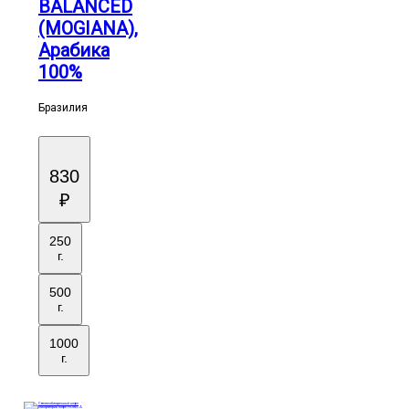
BALANCED
(MOGIANA),
Арабика
100%
Бразилия
830
₽
250
г.
500
г.
1000
г.