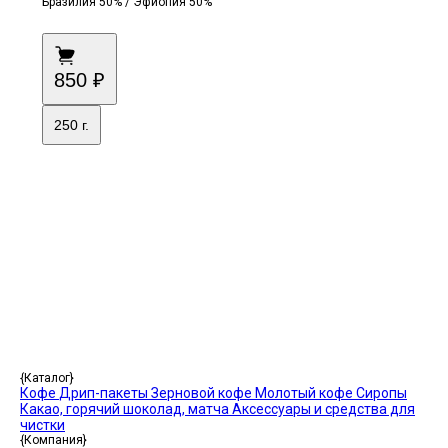
Бразилия 50% / Эфиопия 50%
850 ₽
250 г.
{Каталог}
Кофе
Дрип-пакеты
Зерновой кофе
Молотый кофе
Сиропы
Какао, горячий шоколад, матча
Аксессуары и средства для
чистки
{Компания}