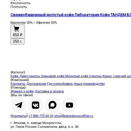
Кислотность
Плотность
Свежеобжаренный молотый кофе Лаборатория Кофе ТАНДЕМ БЭР
Бразилия 50% / Эфиопия 50%
850 ₽
250 г.
{Каталог}
Кофе
Дрип-пакеты
Зерновой кофе
Молотый кофе
Сиропы
Какао, горячий ш
{Компания}
Контакты
Достижения
Где попробовать
Наше производство
{Помощь}
Журнал о кофе
Доставка и оплата
{Мы на связи}
{Контакты}
+7 800 770 04 33
shop@laboratoriacoffee.ru
г. Москва, п. завода Мосрентген,
ул. Героя России Соломатина, двлд. 6, к. 36