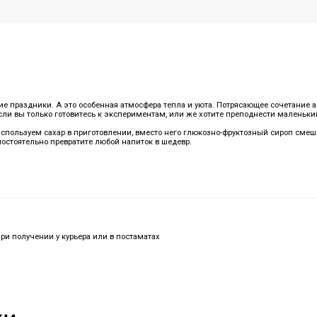
е праздники. А это особенная атмосфера тепла и уюта. Потрясающее сочетание а
сли вы только готовитесь к экспериментам, или же хотите преподнести маленький
 используем сахар в приготовлении, вместо него глюкозно-фруктозный сироп сме
остоятельно превратите любой напиток в шедевр.
при получении у курьера или в постаматах