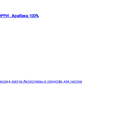
РИ , Арабика 100%
околад, матча
Аксессуары и средства для чистки