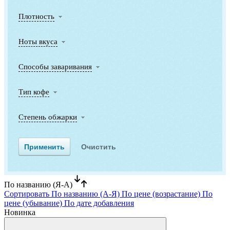
Плотность
Ноты вкуса
Способы заваривания
Тип кофе
Степень обжарки
По названию (Я-А)
Сортировать
По названию (А-Я)
По цене (возрастание)
По
цене (убывание)
По дате добавления
Новинка