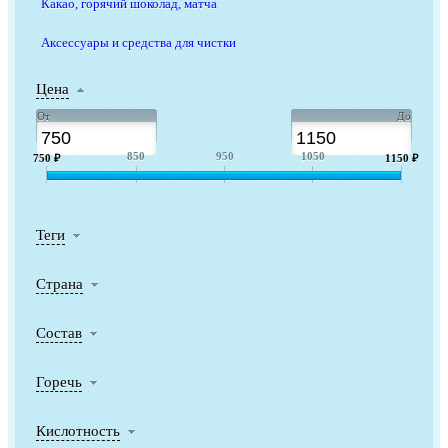
Какао, горячий шоколад, матча
Аксессуары и средства для чистки
Цена
От
До
850
950
1050
750 ₽
1150 ₽
Теги
Страна
Состав
Горечь
Кислотность