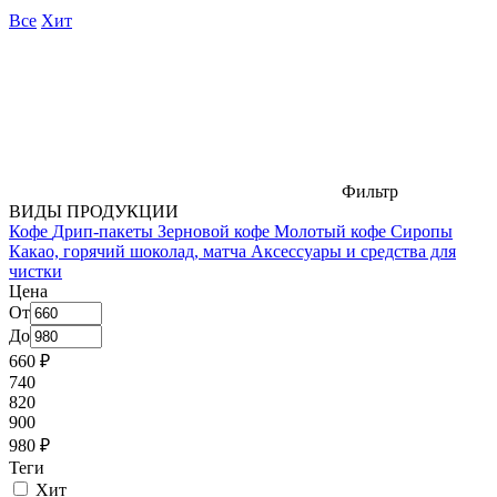
Все
Хит
Фильтр
ВИДЫ ПРОДУКЦИИ
Кофе
Дрип-пакеты
Зерновой кофе
Молотый кофе
Сиропы
Какао, горячий шоколад, матча
Аксессуары и средства для
чистки
Цена
От
До
660 ₽
740
820
900
980 ₽
Теги
Хит