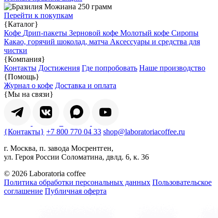
Перейти к покупкам
{Каталог}
Кофе
Дрип-пакеты
Зерновой кофе
Молотый кофе
Сиропы
Какао, горячий шоколад, матча
Аксессуары и средства для
чистки
{Компания}
Контакты
Достижения
Где попробовать
Наше производство
{Помощь}
Журнал о кофе
Доставка и оплата
{Мы на связи}
{Контакты}
+7 800 770 04 33
shop@laboratoriacoffee.ru
г. Москва, п. завода Мосрентген,
ул. Героя России Соломатина, двлд. 6, к. 36
© 2026 Laboratoria coffee
Политика обработки персональных данных
Пользовательское
соглашение
Публичная оферта