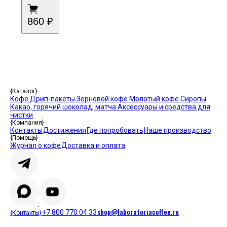
860 ₽
{Каталог}
Кофе
Дрип-пакеты
Зерновой кофе
Молотый кофе
Сиропы
Какао, горячий шоколад, матча
Аксессуары и средства для
чистки
{Компания}
Контакты
Достижения
Где попробовать
Наше производство
{Помощь}
Журнал о кофе
Доставка и оплата
shop@laboratoriacoffee.ru
+7 800 770 04 33
{Контакты}