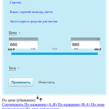
Сиропы
Какао, горячий шоколад, матча
Аксессуары и средства для чистки
Цена
От
До
740
820
900
660 ₽
980 ₽
Теги
По цене (убывание)
Сортировать
По названию (А-Я)
По названию (Я-А)
По цене
(возрастание)
По дате добавления