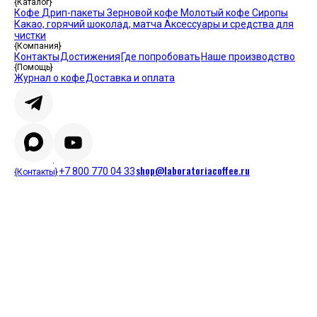
{Каталог}
Кофе
Дрип-пакеты
Зерновой кофе
Молотый кофе
Сиропы
Какао, горячий шоколад, матча
Аксессуары и средства для
чистки
{Компания}
Контакты
Достижения
Где попробовать
Наше производство
{Помощь}
Журнал о кофе
Доставка и оплата
shop@laboratoriacoffee.ru
+7 800 770 04 33
{Контакты}
5 ЛЕТНИХ НАПИТКОВ С КОФЕ 
© 2026 Laboratoria coffee
Политика обработки персональных данных
Пользовательское
соглашение
Публичная оферта
ЖАРУ
17.06.2026