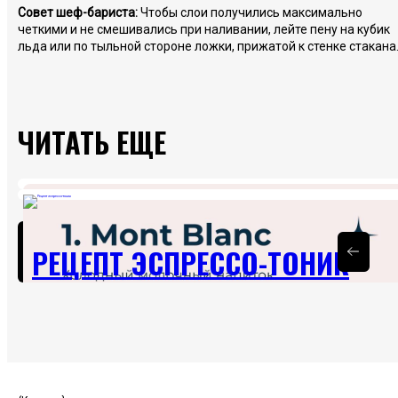
Совет шеф-бариста:
Чтобы слои получились максимально
четкими и не смешивались при наливании, лейте пену на кубик
льда или по тыльной стороне ложки, прижатой к стенке стакана
ЧИТАТЬ ЕЩЕ
ВСЕ СТАТЬИ
РЕЦЕПТ ЭСПРЕССО-ТОНИК
15.05.2026
Эспрессо Тоник по-новому