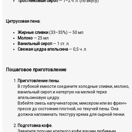
Тростниковый сироп
— 1–2 ч. л. (по вкусу)
Цитрусовая пена:
Жирные сливки
(33–35%) — 50 мл
Молоко
— 25 мл
Ванильный сироп
— 1 ст. л.
Свежая цедра апельсина
— 0,5 ч. л.
Пошаговое приготовление
Приготовление пены.
В глубокой емкости соедините холодные сливки, молоко,
ванильный сироп и натертую на мелкой терке
апельсиновую цедру.
Взбейте смесь капучинатором, миксером или во френч-
прессе до состояния плотной, но текучей пены. Она
должна напоминать текстуру крема для сырной пенки.
Подготовка кофе.
Заварите порцию крепкого кофе вашим любимым